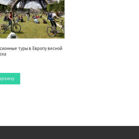
сионные туры в Европу весной
ска
орзину