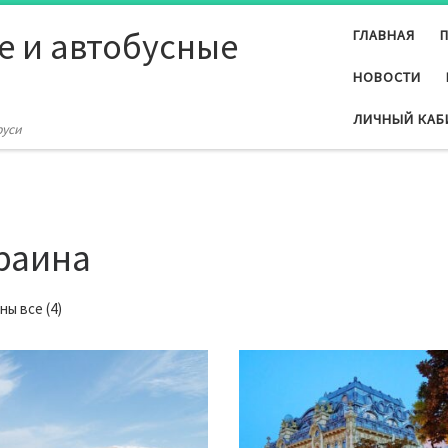
е и автобусные
ГЛАВНАЯ
НОВОСТИ
ЛИЧНЫЙ КАБ
руси
раина
Сортировка: самые недавние
ны все (4)