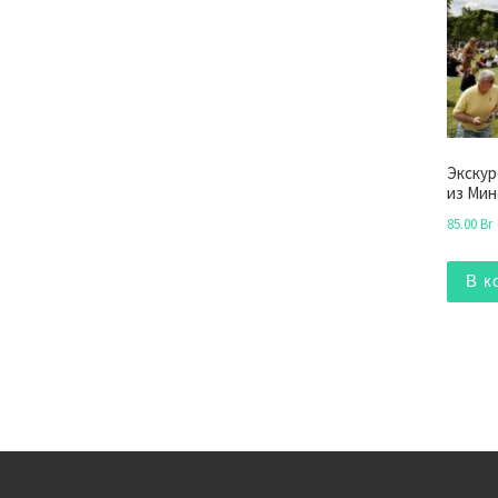
Экскур
из Мин
85.00
Br
В к