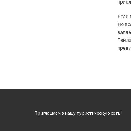
прикл
Если 
Не вс
запла
Таила
предл
Приглашаем в нашу туристическую сеть!