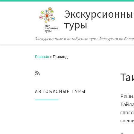
Перейти к содержимому
Экскурсионны
туры
Экскурсионные и автобусные туры. Экскурсии по Бела
Главная
»
Таиланд
Та
АВТОБУСНЫЕ ТУРЫ
Решил
Тайла
спосо
спеши