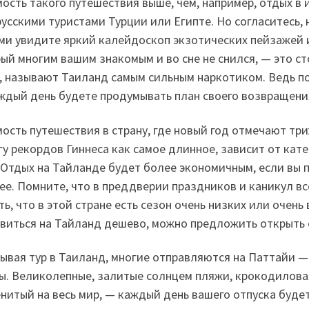
ость такого путешествия выше, чем, например, отдых 
усскими туристами Турции или Египте. Но согласитесь, 
ми увидите яркий калейдоскоп экзотических пейзажей 
ый многим вашим знакомым и во сне не снился, — это сто
, называют Таиланд самым сильным наркотиком. Ведь по
ждый день будете продумывать план своего возвращени
ость путешествия в страну, где новый год отмечают тр
гу рекордов Гиннеса как самое длинное, зависит от кат
. Отдых на Тайланде будет более экономичным, если вы
ее. Помните, что в преддверии праздников и каникул вс
ть, что в этой стране есть сезон очень низких или очень 
виться на Тайланд дешево, можно предложить открыть о
ывая тур в Таиланд, многие отправляются на Паттайи —
ы. Великолепные, залитые солнцем пляжи, крокодилова
нитый на весь мир, — каждый день вашего отпуска буд