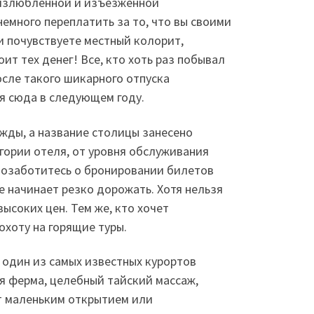
в излюбленной и изъезженной
немного переплатить за то, что вы своими
и почувствуете местный колорит,
ит тех денег! Все, кто хоть раз побывал
сле такого шикарного отпуска
я сюда в следующем году.
ижды, а название столицы занесено
егории отеля, от уровня обслуживания
 позаботитесь о бронировании билетов
е начинает резко дорожать. Хотя нельзя
высоких цен. Тем же, кто хочет
хоту на горящие туры.
 один из самых известных курортов
я ферма, целебный тайский массаж,
ет маленьким открытием или