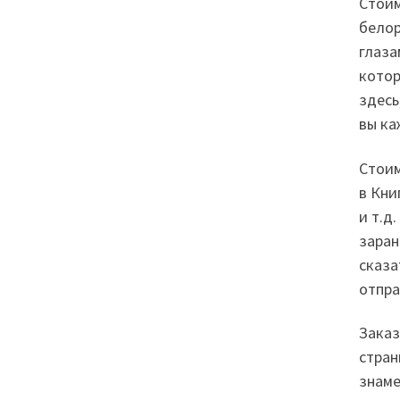
Стоим
белор
глаза
котор
здесь
вы ка
Стоим
в Кни
и т.д
заран
сказа
отпра
Заказ
стран
знаме