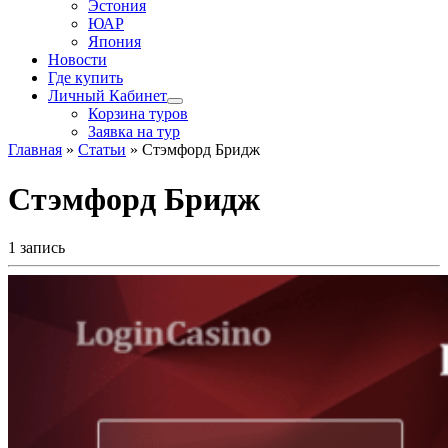
Эстония
ЮАР
Япония
Новости
Где купить
Личный Кабинет
Корзина туров
Заявка на тур
Главная
»
Статьи
»
Стэмфорд Бридж
Стэмфорд Бридж
1 запись