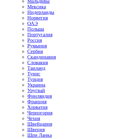
Мальдивы
Мексика
Нидерланды
Норвегия
ОАЭ
Польша
Португалия
Россия
Румыния
Сербия
Скандинавия
Словакия
Таиланд
Тунис
Турция
Украина
Уругвай
Финляндия
Франция
Хорватия
Черногория
Чехия
Швейцария
Швеция
Шри Ланка