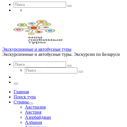
Search
Поиск
Поиск
…
Экскурсионные и автобусные туры
Экскурсионные и автобусные туры. Экскурсии по Беларуси
Search
Поиск
Поиск
Поиск
…
Поиск
…
Меню
Главная
Поиск тура
Страны
Австралия
Австрия
Азербайджан
Албания