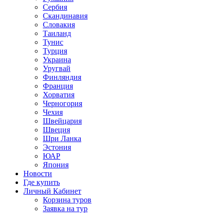
Сербия
Скандинавия
Словакия
Таиланд
Тунис
Турция
Украина
Уругвай
Финляндия
Франция
Хорватия
Черногория
Чехия
Швейцария
Швеция
Шри Ланка
Эстония
ЮАР
Япония
Новости
Где купить
Личный Кабинет
Корзина туров
Заявка на тур