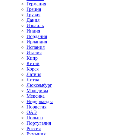
Германия
Греция
Грузия
Дания
Израиль
Индия
Иордания
Ирландия
Испания
Италия
Кипр
Китай
Корея
Латвия
Литва
Люксембург
Мальдивы
Мексика
Нидерланды
Норвегия
ОАЭ
Польша
Португалия
Россия
Румыния