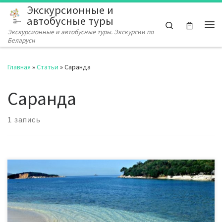
Экскурсионные и
Перейти к содержимому
автобусные туры
Search
Экскурсионные и автобусные туры. Экскурсии по
Ме
Беларуси
Главная
»
Статьи
»
Саранда
Саранда
1 запись
Отдых в Албании — это новые впечатления, красивая
природа, чистые пляжи, гостеприимные местные жители и
захватывающие дух приключения. Албания может