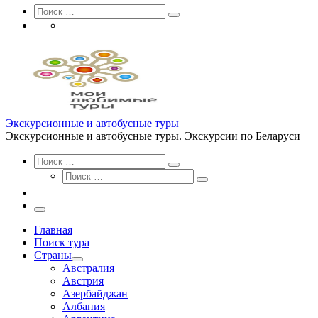
Search
Поиск
Поиск
…
Экскурсионные и автобусные туры
Экскурсионные и автобусные туры. Экскурсии по Беларуси
Search
Поиск
Поиск
Поиск
…
Поиск
…
Меню
Главная
Поиск тура
Страны
Австралия
Австрия
Азербайджан
Албания