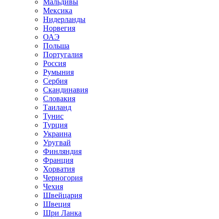
Мальдивы
Мексика
Нидерланды
Норвегия
ОАЭ
Польша
Португалия
Россия
Румыния
Сербия
Скандинавия
Словакия
Таиланд
Тунис
Турция
Украина
Уругвай
Финляндия
Франция
Хорватия
Черногория
Чехия
Швейцария
Швеция
Шри Ланка