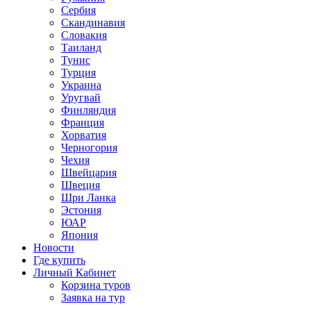
Сербия
Скандинавия
Словакия
Таиланд
Тунис
Турция
Украина
Уругвай
Финляндия
Франция
Хорватия
Черногория
Чехия
Швейцария
Швеция
Шри Ланка
Эстония
ЮАР
Япония
Новости
Где купить
Личный Кабинет
Корзина туров
Заявка на тур