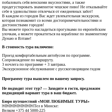
побаловать себя венскими вкусностями, а также
продегустировать знаменитое чешское пиво! Не отказывайте
себе в удовольствии отвлечься от ежедневных забот!
В каждом из городов Вас ждет увлекательная экскурсия,
которая познакомит со всеми достопримечательностями и
достоинствами городов!
Вы можете просто насладиться прогулками по европейским
улочкам, а можете прокатиться на кораблике по знаменитому
Дунаю и Влтаве!
В стоимость тура включено:
Проезд комфортабельным автобусом по программе.
Сопровождение по маршруту.
3 ночлега по программе + 3 завтрака.
Экскурсионное обслуживание с русскоговорящим гидом
Программу тура вышлем по вашему запросу.
Не подходит этот тур? — Заходите в гости, предложим
подходящий вариант тура в ваш бюджет.
Бюро путешествий «МОИ ЛЮБИМЫЕ ТУРЫ»
￼￼￼￼￼￼￼￼Тел в Минске:
Велком +375 44 5000-225