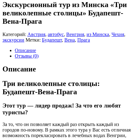
Экскурсионный тур из Минска «Три
великолепные столицы» Будапешт-
Вена-Прага
Категорий:
Австрия
,
автобус
,
Венгрия
,
из Минска
,
Чехия
,
экскурсии
Метки:
Будапешт
,
Вена
,
Прага
Описание
Отзывы (0)
Описание
Три великолепные столицы:
Будапешт-Вена-Прага
Этот тур — лидер продаж! За что его любят
туристы?
За то, что он позволяет каждый раз открыть каждый из
городов по-новому. В рамках этого тура у Вас есть отличная
возможность порекласировать в лечебных водах Венгрии,