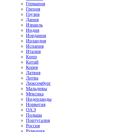
Германия
Греция
Грузия
Дания
Израиль
Индия
Иордания
Ирландия
Испания
Италия
Кипр
Китай
Корея
Латвия
Литва
Люксембург
Мальдивы
Мексика
Нидерланды
Норвегия
ОАЭ
Польша
Португалия
Россия
Румыния