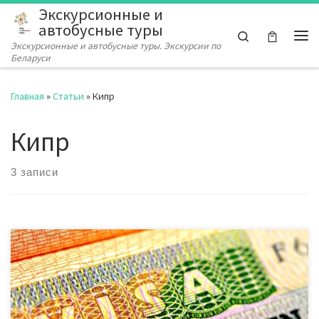
Экскурсионные и
Перейти к содержимому
автобусные туры
Search
Экскурсионные и автобусные туры. Экскурсии по
Ме
Беларуси
Главная
»
Статьи
»
Кипр
Кипр
3 записи
График работы посольств в праздничные дни Утвержденные
выходные в КОНСУЛЬСТВЕ КИПРА: 30 апреля, 1 и 9 мая Даты
подачи в КОНСУЛЬСТВО КИПРА: 9, 13, 23, 27 апреля 2018 года.