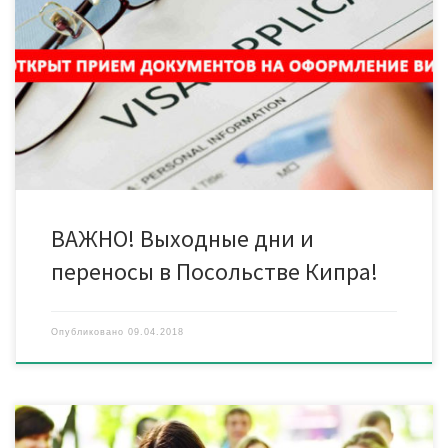
Утвержденные выходные в КОНСУЛЬСТВЕ КИПРА 16 и 30
апреля 1 и 9 мая Ближайшие даты подачи в КОНСУЛЬСТВО
КИПРА: 9, 13, 23, 27 апреля 2018 года. Рекомендуем приносить
документы заранее! Крайний срок сдачи в визовый отдел — за
2 рабочих дня до подачи документов в консульство Кипра.
Информируем вас, что Посольство […]
ВАЖНО! Выходные дни и
переносы в Посольстве Кипра!
Опубликовано
09.04.2018