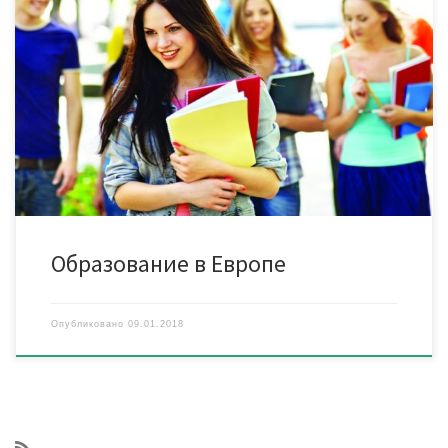
Предлагаем образовательные туры в Великобританию,
Ирландию, Францию, Италию, Испанию, Чехию, Швейцарию,
Австрию, Германию, на Мальту и на Кипр. Компания организует
разнообразные программы обучения взрослых и детей
европейским языкам: английскому, французскому,
итальянскому и немецкому. Наши специалисты помогут
определиться со страной, подберут оптимальное учебное
заведение и программу обучения, которые подойдут вам, с
учетом […]
Образование в Европе
Опубликовано
09.01.2018