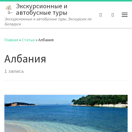
Экскурсионные и
Перейти к содержимому
автобусные туры
Search
Экскурсионные и автобусные туры. Экскурсии по
Ме
Беларуси
Главная
»
Статьи
»
Албания
Албания
1 запись
Отдых в Албании — это новые впечатления, красивая
природа, чистые пляжи, гостеприимные местные жители и
захватывающие дух приключения. Албания может